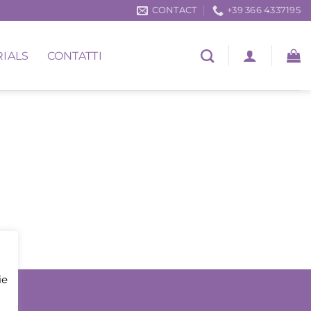
CONTACT
+39 366 4337195
RIALS
CONTATTI
ie