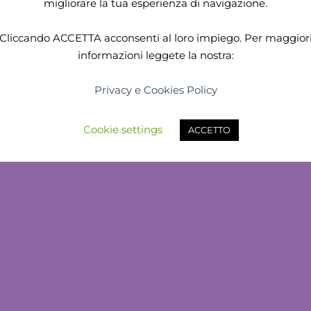
migliorare la tua esperienza di navigazione.
Copyright 2026 ©
Stardust Atelier
All rights reserved.
Cliccando
ACCETTA
acconsenti al loro impiego. Per maggior
Stardust Atelier
- Loc. quarata 257/e3 52100 Arezzo (AR) - Italy.
informazioni leggete la nostra:
tel. +39 366 4337195 - E-mail:
PI. 02244930513
AMMINISTRAZIONE TRASPARENTE
Privacy e Cookies Policy
COOKIES E PRIVACY POLICY
Cookie settings
ACCETTO
Created by:
Gellus Soluzioni