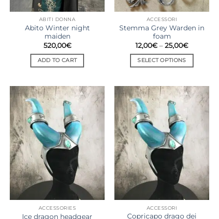
ABITI DONNA
ACCESSORI
Abito Winter night
Stemma Grey Warden in
maiden
foam
520,00
€
12,00
€
–
25,00
€
ADD TO CART
SELECT OPTIONS
ACCESSORIES
ACCESSORI
Copricapo drago dei
Ice dragon headgear