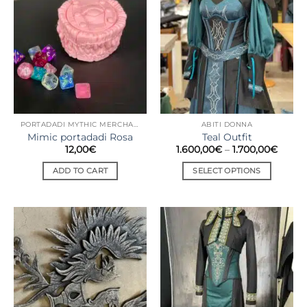
PORTADADI MYTHIC MERCHANT
ABITI DONNA
Mimic portadadi Rosa
Teal Outfit
12,00
€
1.600,00
€
–
1.700,00
€
ADD TO CART
SELECT OPTIONS