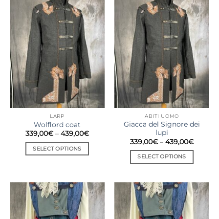
LARP
ABITI UOMO
Giacca del Signore dei
Wolflord coat
lupi
339,00
€
–
439,00
€
339,00
€
–
439,00
€
SELECT OPTIONS
SELECT OPTIONS