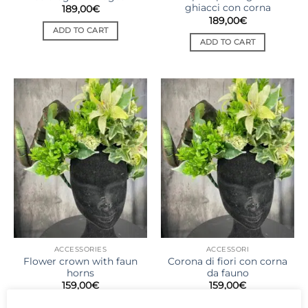
ghiacci con corna
189,00
€
189,00
€
ADD TO CART
ADD TO CART
ACCESSORIES
ACCESSORI
Flower crown with faun
Corona di fiori con corna
horns
da fauno
159,00
€
159,00
€
ADD TO CART
ADD TO CART