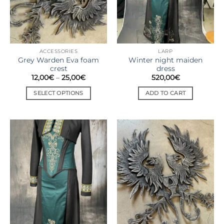
ACCESSORIES
LARP
Grey Warden Eva foam
Winter night maiden
crest
dress
12,00
€
–
25,00
€
520,00
€
SELECT OPTIONS
ADD TO CART