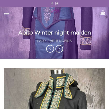
Skip
to
content
Abito Winter night maiden
LARP
/
ABITI DONNA