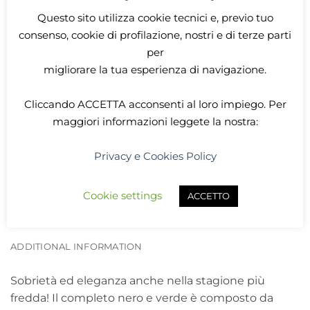
ADD TO CART
Questo sito utilizza cookie tecnici e, previo tuo
consenso, cookie di profilazione, nostri e di terze parti
per
SKU:
Winternightmaiden
migliorare la tua esperienza di navigazione.
Categories:
Abiti donna
,
LARP
Cliccando
ACCETTA
acconsenti al loro impiego. Per
Tag:
Elfi
maggiori informazioni leggete la nostra:
Privacy e Cookies Policy
Cookie settings
ACCETTO
DESCRIPTION
ADDITIONAL INFORMATION
Sobrietà ed eleganza anche nella stagione più
fredda! Il completo nero e verde è composto da