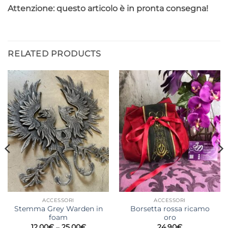
Attenzione: questo articolo è in pronta consegna!
RELATED PRODUCTS
ACCESSORI
ACCESSORI
Stemma Grey Warden in
Borsetta rossa ricamo
foam
oro
Price
12,00
€
–
25,00
€
24,90
€