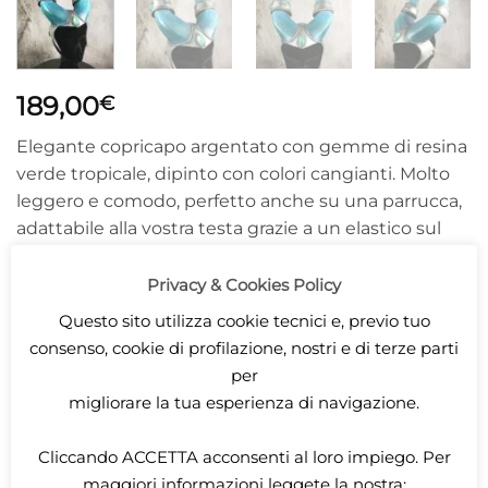
189,00
€
Elegante copricapo argentato con gemme di resina
verde tropicale, dipinto con colori cangianti. Molto
leggero e comodo, perfetto anche su una parrucca,
adattabile alla vostra testa grazie a un elastico sul
retro.
Privacy & Cookies Policy
1 in stock
Questo sito utilizza cookie tecnici e, previo tuo
ADD TO CART
consenso, cookie di profilazione, nostri e di terze parti
per
migliorare la tua esperienza di navigazione.
SKU:
coronadragoghiacci
Cliccando
ACCETTA
acconsenti al loro impiego. Per
Category:
Accessori
maggiori informazioni leggete la nostra: