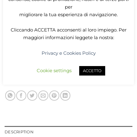
per
12,00
€
migliorare la tua esperienza di navigazione.
Mimic portadadi Rosa quantity
Cliccando
ACCETTA
acconsenti al loro impiego. Per
maggiori informazioni leggete la nostra:
ADD TO CART
Privacy e Cookies Policy
SKU:
Mimi rosa
Cookie settings
ACCETTO
Category:
Portadadi Mythic Merchant
Tags:
dadi
,
dungeons and dragons
,
mimic
,
Portadadi
,
Rosa
DESCRIPTION