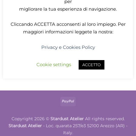
per
migliorare la tua esperienza di navigazione.
Cliccando
ACCETTA
acconsenti al loro impiego. Per
maggiori informazioni leggete la nostra:
PORTADADI MYTHIC MERCHANT
Privacy e Cookies Policy
Mimic portadadi Rosa
12,00
€
Cookie settings
ACCETTO
ADD TO CART
PayPal
Copyright 2026 ©
Stardust Atelier
All rights reserved.
Stardust Atelier
- Loc. quarata 257/e3 52100 Arezzo (AR) -
Italy.