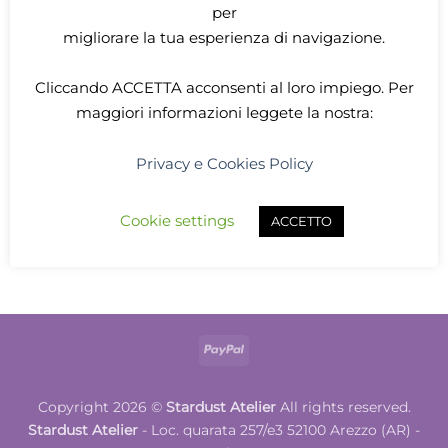
per
migliorare la tua esperienza di navigazione.
Cliccando
ACCETTA
acconsenti al loro impiego. Per
maggiori informazioni leggete la nostra:
LARP
Privacy e Cookies Policy
Black corset with
brocade embroidery
110,00
€
Cookie settings
ACCETTO
ADD TO CART
PayPal
Copyright 2026 ©
Stardust Atelier
All rights reserved.
Stardust Atelier
- Loc. quarata 257/e3 52100 Arezzo (AR) -