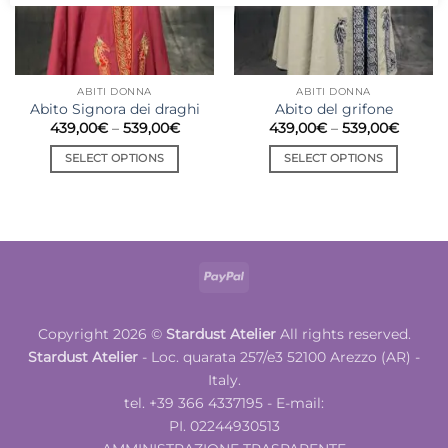
on
on
the
the
product
product
page
page
ABITI DONNA
ABITI DONNA
Abito Signora dei draghi
Abito del grifone
Price
Price
439,00
€
–
539,00
€
439,00
€
–
539,00
€
range:
range:
439,00€
439,00
SELECT OPTIONS
SELECT OPTIONS
through
throug
539,00€
539,00
This
This
product
product
has
has
multiple
multiple
variants.
variants.
PayPal
The
The
options
options
may
may
Copyright 2026 ©
Stardust Atelier
All rights reserved.
be
be
Stardust Atelier
- Loc. quarata 257/e3 52100 Arezzo (AR) -
chosen
chosen
Italy.
on
on
tel. +39 366 4337195 - E-mail:
the
the
PI. 02244930513
product
product