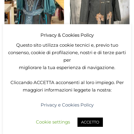
Privacy & Cookies Policy
Questo sito utilizza cookie tecnici e, previo tuo
ABITI DONNA
ABITI UOMO
Giacca del Signore dei
Teal Outfit
consenso, cookie di profilazione, nostri e di terze parti
lupi
Price
1.600,00
€
–
1.700,00
€
range:
per
Price
339,00
€
–
439,00
€
1.600,00€
range:
SELECT OPTIONS
through
migliorare la tua esperienza di navigazione.
339,00
SELECT OPTIONS
1.700,00€
This
throug
439,00
This
product
Cliccando
ACCETTA
acconsenti al loro impiego. Per
product
has
has
maggiori informazioni leggete la nostra:
multiple
multiple
variants.
variants.
The
Privacy e Cookies Policy
The
options
options
may
may
Cookie settings
be
ACCETTO
be
chosen
chosen