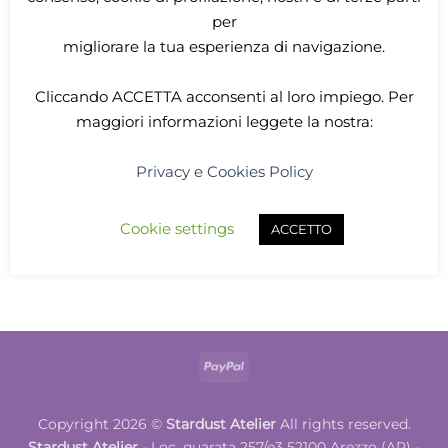
per
migliorare la tua esperienza di navigazione.
Cliccando
ACCETTA
acconsenti al loro impiego. Per
maggiori informazioni leggete la nostra:
COSPLAY
Élise de la Serre
Privacy e Cookies Policy
Assassin’s Creed inspired
cosplay
Price
629,00
€
–
729,00
€
Cookie settings
ACCETTO
range:
629,00€
SELECT OPTIONS
through
729,00€
This
product
has
multiple
variants.
PayPal
The
options
may
Copyright 2026 ©
Stardust Atelier
All rights reserved.
be
Stardust Atelier
- Loc. quarata 257/e3 52100 Arezzo (AR) -