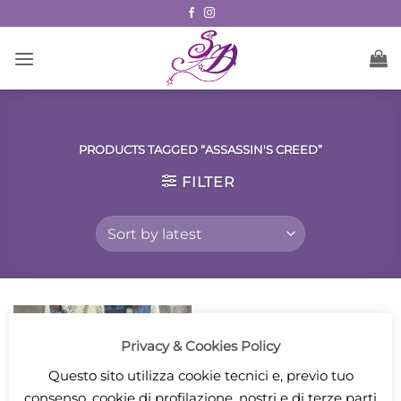
Skip
to
content
PRODUCTS TAGGED “ASSASSIN'S CREED”
FILTER
Privacy & Cookies Policy
Questo sito utilizza cookie tecnici e, previo tuo
consenso, cookie di profilazione, nostri e di terze parti