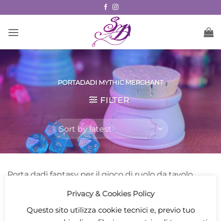
Skip
to
content
PORTADADI MYTHIC MERCHANT
FILTER
Porta dadi fantasy per il gioco di ruolo da tavolo
Privacy & Cookies Policy
Questo sito utilizza cookie tecnici e, previo tuo