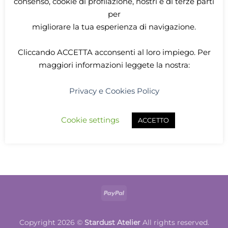
consenso, cookie di profilazione, nostri e di terze parti
per
migliorare la tua esperienza di navigazione.
Cliccando
ACCETTA
acconsenti al loro impiego. Per
maggiori informazioni leggete la nostra:
Privacy e Cookies Policy
PORTADADI MYTHIC MERCHANT
Mimic portadadi Rosa
12,00
€
Cookie settings
ACCETTO
ADD TO CART
PayPal
Copyright 2026 ©
Stardust Atelier
All rights reserved.