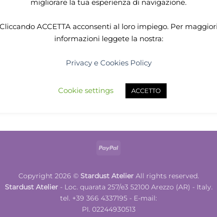
migliorare la tua esperienza di navigazione.
Cliccando
ACCETTA
acconsenti al loro impiego. Per maggior
informazioni leggete la nostra:
ABITI DONNA
Privacy e Cookies Policy
ostume da Custode Grigio
Price
799,00
€
–
899,00
€
range:
799,00€
Cookie settings
SELECT OPTIONS
ACCETTO
through
899,00€
This
product
has
multiple
variants.
PayPal
The
options
Copyright 2026 ©
Stardust Atelier
All rights reserved.
may
Stardust Atelier
- Loc. quarata 257/e3 52100 Arezzo (AR) - Italy.
be
tel. +39 366 4337195 - E-mail:
chosen
PI. 02244930513
on