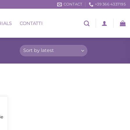
CONTACT
+39 366 4337195
RIALS
CONTATTI
ie