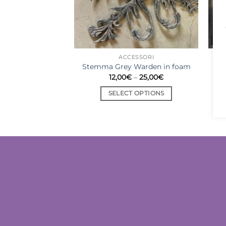
ACCESSORI
Stemma Grey Warden in foam
C
Price
12,00
€
–
25,00
€
range:
12,00€
SELECT OPTIONS
through
25,00€
This
product
has
multiple
variants.
The
options
may
be
chosen
on