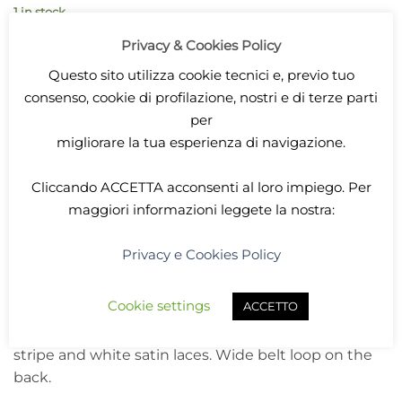
1 in stock
Privacy & Cookies Policy
ADD TO CART
Questo sito utilizza cookie tecnici e, previo tuo
consenso, cookie di profilazione, nostri e di terze parti
SKU:
borsetta-rossa nastro verde
per
migliorare la tua esperienza di navigazione.
Categories:
Accessories
,
LARP
Cliccando
ACCETTA
acconsenti al loro impiego. Per
maggiori informazioni leggete la nostra:
Privacy e Cookies Policy
DESCRIPTION
Cookie settings
ACCETTO
Red purse with red and gray embroidery on green
stripe and white satin laces. Wide belt loop on the
back.