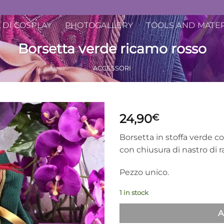
 DI COSPLAY
PHOTOGALLERY
TOOLS AND MATE
Borsetta verde ricamo rosso
ACCESSORI
24,90
€
Borsetta in stoffa verde c
con chiusura di nastro di 
Pezzo unico.
1 in stock
A