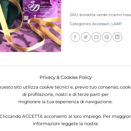
SKU:
borsetta-verde ricamo ross
Categories:
Accessori
,
LARP
DESCRIPTION
Privacy & Cookies Policy
uesto sito utilizza cookie tecnici e, previo tuo consenso, cook
stro marrone, con chiusura di nastro di raso dorato. Ampi
di profilazione, nostri e di terze parti per
migliorare la tua esperienza di navigazione.
ustodire monete e oggetti preziosi con stile!
Cliccando
ACCETTA
acconsenti al loro impiego. Per maggior
informazioni leggete la nostra: