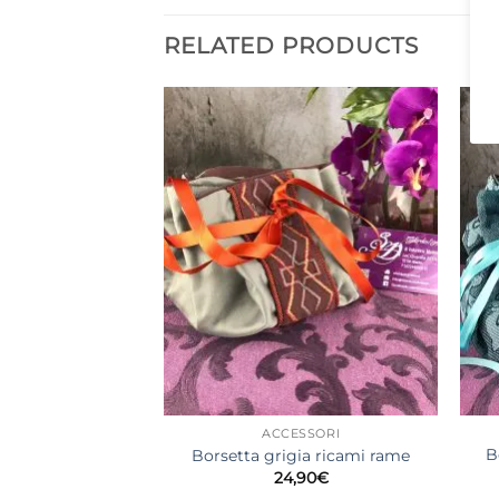
RELATED PRODUCTS
SSORI
ACCESSORI
B
Warden in foam
Borsetta grigia ricami rame
Price
–
25,00
€
24,90
€
range: