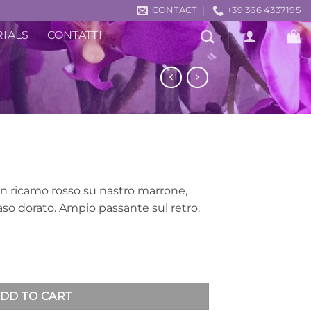
CONTACT
+39 366 4337195
RIALS
CONTATTI
on ricamo rosso su nastro marrone,
raso dorato. Ampio passante sul retro.
DD TO CART