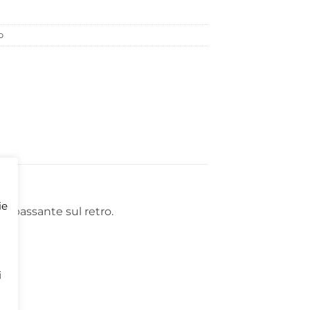
o
ie
o passante sul retro.
i