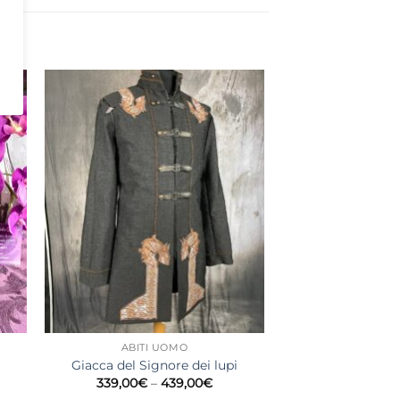
ABITI UOMO
Giacca del Signore dei lupi
Price
339,00
€
–
439,00
€
range: