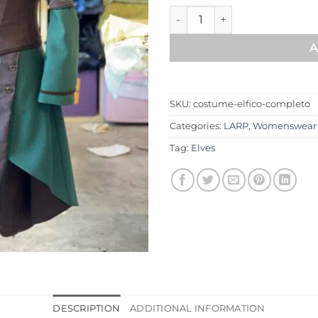
Complete elven costume quan
A
SKU:
costume-elfico-completo
Categories:
LARP
,
Womenswear
Tag:
Elves
DESCRIPTION
ADDITIONAL INFORMATION