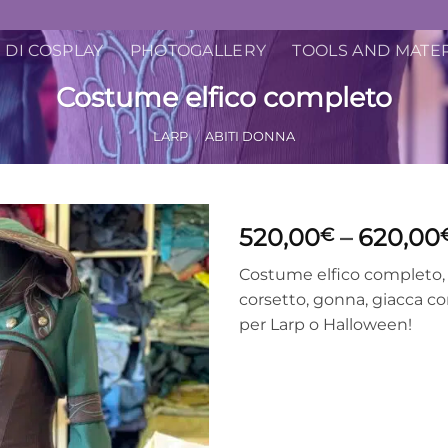
 DI COSPLAY
PHOTOGALLERY
TOOLS AND MATE
Costume elfico completo
LARP
/
ABITI DONNA
520,00
–
620,00
€
Costume elfico completo,
corsetto, gonna, giacca co
per Larp o Halloween!