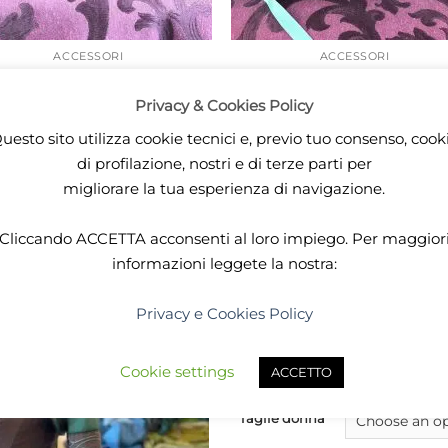
ACCESSORI
ACCESSORI
orsetta velluto rosso ricami
Borsetta damascata petroli
oro
ricamo bianco
Privacy & Cookies Policy
24,90
€
24,90
€
uesto sito utilizza cookie tecnici e, previo tuo consenso, cook
ADD TO CART
ADD TO CART
di profilazione, nostri e di terze parti per
migliorare la tua esperienza di navigazione.
Cliccando
ACCETTA
acconsenti al loro impiego. Per maggior
informazioni leggete la nostra:
520,00
–
620,00
€
Complete elven costume, f
Privacy e Cookies Policy
skirt and short jacket wit
Halloween!
Cookie settings
ACCETTO
Taglie donna