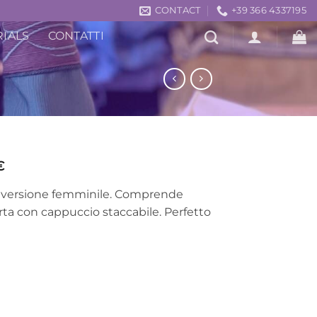
CONTACT
+39 366 4337195
RIALS
CONTATTI
Price
€
range:
 versione femminile. Comprende
520,00€
rta con cappuccio staccabile. Perfetto
through
620,00€