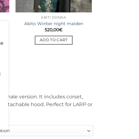
ABITI DONNA
o
Abito Winter night maiden
520,00
€
ADD TO CART
ie
i
Price
€
range:
emale version. It includes corset,
520,00€
h detachable hood. Perfect for LARP or
through
620,00€