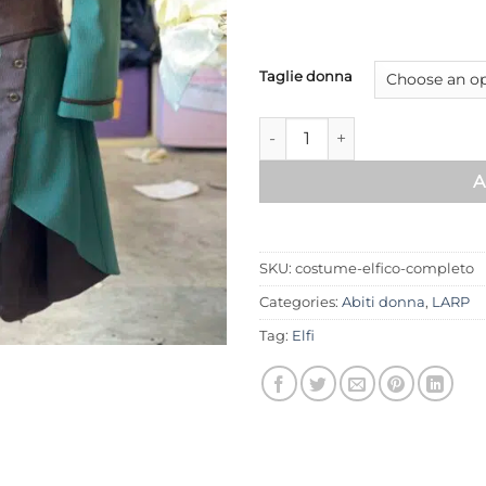
Taglie donna
Costume elfico completo quan
A
SKU:
costume-elfico-completo
Categories:
Abiti donna
,
LARP
Tag:
Elfi