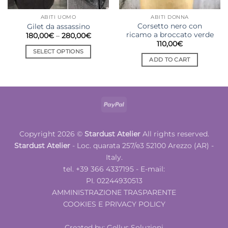
ABITI UOMO
ABITI DONNA
Corsetto nero con
Gilet da assassino
ricamo a broccato verde
Price
180,00
€
–
280,00
€
range:
110,00
€
180,00€
SELECT OPTIONS
through
ADD TO CART
280,00€
This
product
has
multiple
PayPal
variants.
The
options
Copyright 2026 ©
Stardust Atelier
All rights reserved.
may
Stardust Atelier
- Loc. quarata 257/e3 52100 Arezzo (AR) -
be
Italy.
chosen
tel. +39 366 4337195 - E-mail:
on
PI. 02244930513
the
product
AMMINISTRAZIONE TRASPARENTE
page
COOKIES E PRIVACY POLICY
Created by:
Gellus Soluzioni