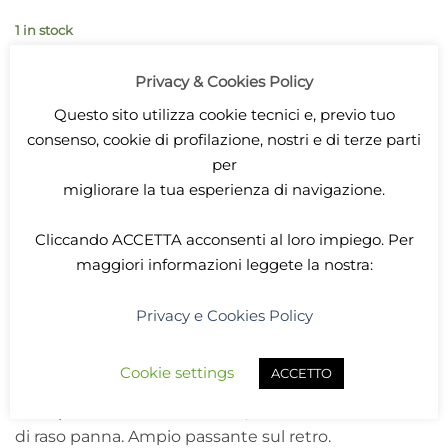
1 in stock
ADD TO CART
Privacy & Cookies Policy
Questo sito utilizza cookie tecnici e, previo tuo
consenso, cookie di profilazione, nostri e di terze parti
SKU:
borsetta-rossa-cuori-bianchi
per
Categories:
Accessori
,
LARP
migliorare la tua esperienza di navigazione.
Cliccando
ACCETTA
acconsenti al loro impiego. Per
maggiori informazioni leggete la nostra:
Privacy e Cookies Policy
DESCRIPTION
Cookie settings
ACCETTO
Borsetta in stoffa rossa con ricami a forma di cuore
color panna su nastro bianco, con chiusura di nastro
di raso panna. Ampio passante sul retro.